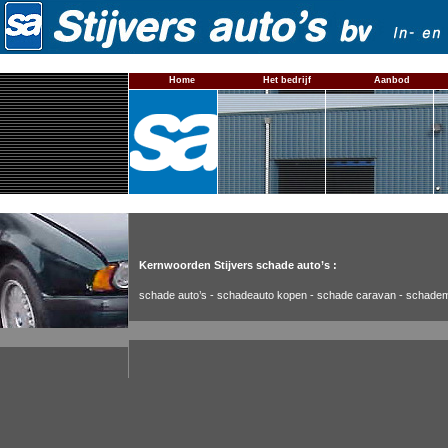
Home
Het bedrijf
Aanbod
Kernwoorden Stijvers schade auto’s :
schade auto’s
-
schadeauto kopen
-
schade caravan
-
schadem